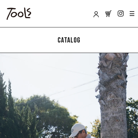
カ
コンテンツに
ロ
ー
進む
グ
ト
イ
ン
CATALOG