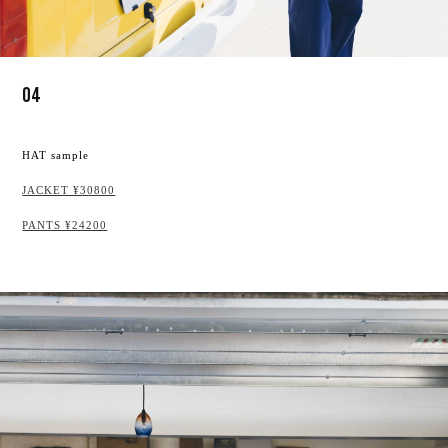
04
HAT sample
JACKET ¥30800
PANTS ¥24200