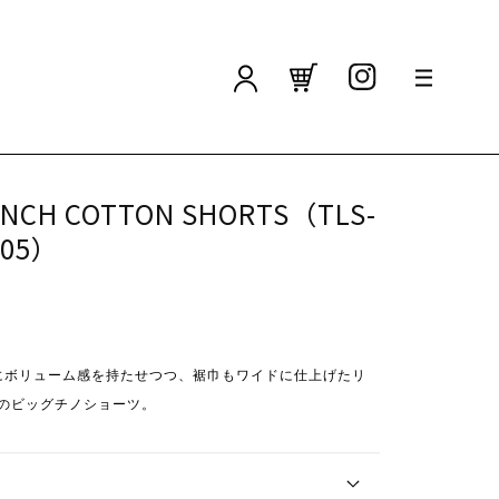
カ
ロ
ー
グ
ト
イ
ン
NCH COTTON SHORTS（TLS-
005）
にボリューム感を持たせつつ、裾巾もワイドに仕上げたリ
のビッグチノショーツ。