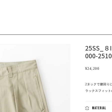
25SS_８I
000-251
通
¥24,200
常
価
2
タックで腰回り
格
ラックスフィット
MATERIAL