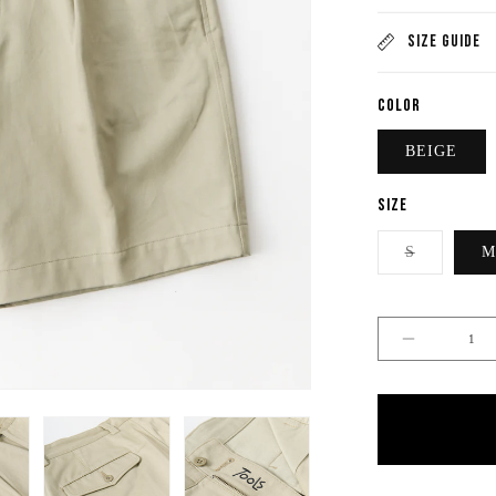
SIZE GUIDE
COLOR
BEIGE
SIZE
バ
S
M
リ
エ
ー
シ
ョ
ン
25SS_
は
売
り
切
８
れ
て
い
INCH
る
か