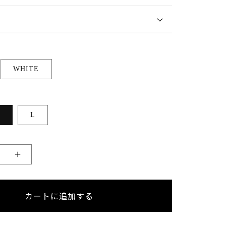
WHITE
L
25SS_
８
カートに追加する
INCH