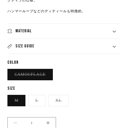
クティブの仕様。
ハンマーループなどのディティールも特徴的。
MATERIAL
SIZE GUIDE
COLOR
バ
CAMOUFLAGE
リ
エ
ー
SIZE
シ
ョ
ン
バ
バ
バ
M
L
XL
は
リ
リ
リ
売
エ
エ
エ
り
ー
ー
ー
切
シ
シ
シ
れ
ョ
ョ
ョ
て
ン
ン
ン
い