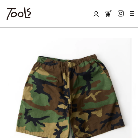
カ
コンテンツに
ロ
ー
進む
グ
ト
イ
ン
商品情報にス
キップ