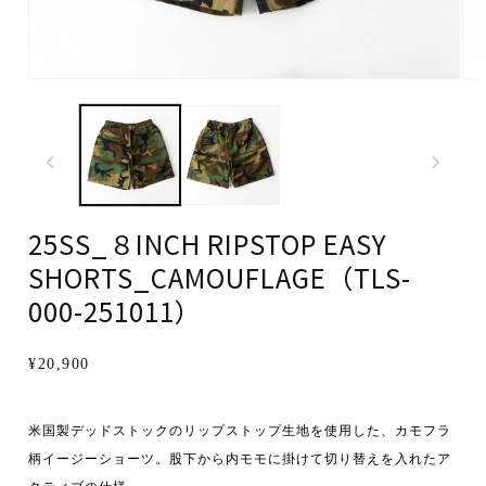
25SS_８INCH RIPSTOP EASY
SHORTS_CAMOUFLAGE（TLS-
000-251011）
通
¥20,900
常
価
米国製デッドストックのリップストップ生地を使用した、カモフラ
格
柄イージーショーツ。股下から内モモに掛けて切り替えを入れたア